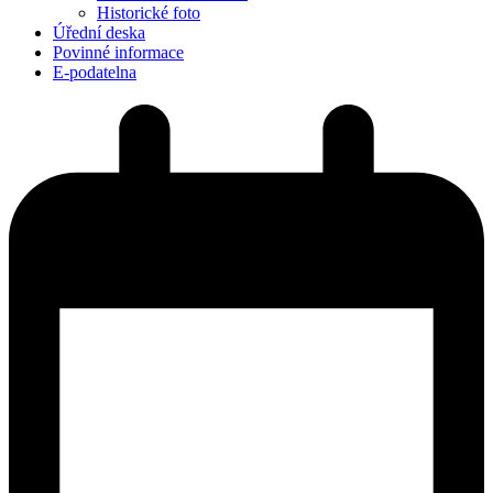
Historické foto
Úřední deska
Povinné informace
E-podatelna