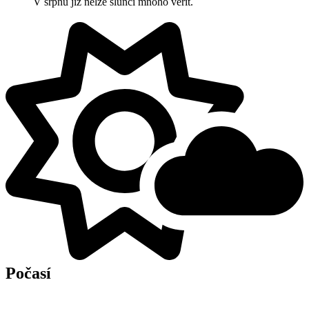
V srpnu již nelze slunci mnoho věřit.
Počasí