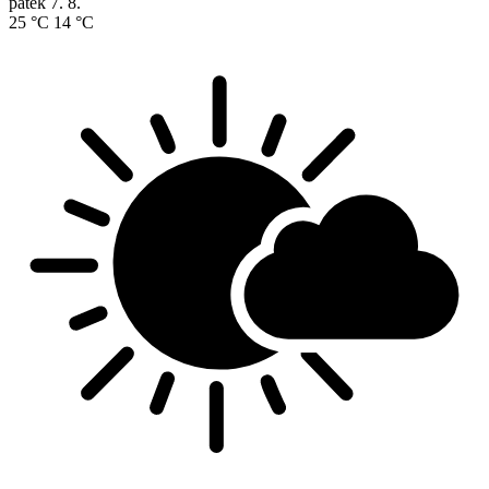
pátek
7. 8.
25 °C
14 °C