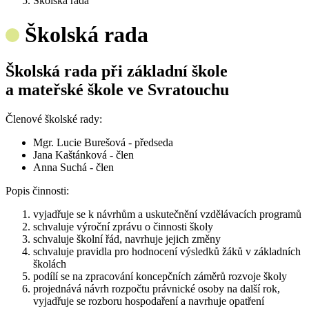
Školská rada
Školská rada
Školská rada při základní škole
a mateřské škole ve Svratouchu
Členové školské rady:
Mgr. Lucie Burešová - předseda
Jana Kaštánková - člen
Anna Suchá - člen
Popis činnosti:
vyjadřuje se k návrhům a uskutečnění vzdělávacích programů
schvaluje výroční zprávu o činnosti školy
schvaluje školní řád, navrhuje jejich změny
schvaluje pravidla pro hodnocení výsledků žáků v základních
školách
podílí se na zpracování koncepčních záměrů rozvoje školy
projednává návrh rozpočtu právnické osoby na další rok,
vyjadřuje se rozboru hospodaření a navrhuje opatření