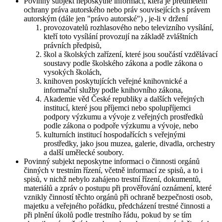
Povinný subjekt neposkytne informaci, která je předmětem
ochrany práva autorského nebo práv souvisejících s právem
autorským (dále jen "právo autorské") , je-li v držení
provozovatelů rozhlasového nebo televizního vysílání,
kteří toto vysílání provozují na základě zvláštních
právních předpisů,
škol a školských zařízení, které jsou součástí vzdělávací
soustavy podle školského zákona a podle zákona o
vysokých školách,
knihoven poskytujících veřejné knihovnické a
informační služby podle knihovního zákona,
Akademie věd České republiky a dalších veřejných
institucí, které jsou příjemci nebo spolupříjemci
podpory výzkumu a vývoje z veřejných prostředků
podle zákona o podpoře výzkumu a vývoje, nebo
kulturních institucí hospodařících s veřejnými
prostředky, jako jsou muzea, galerie, divadla, orchestry
a další umělecké soubory.
Povinný subjekt neposkytne informaci o činnosti orgánů
činných v trestním řízení, včetně informací ze spisů, a to i
spisů, v nichž nebylo zahájeno trestní řízení, dokumentů,
materiálů a zpráv o postupu při prověřování oznámení, které
vznikly činností těchto orgánů při ochraně bezpečnosti osob,
majetku a veřejného pořádku, předcházení trestné činnosti a
při plnění úkolů podle trestního řádu, pokud by se tím