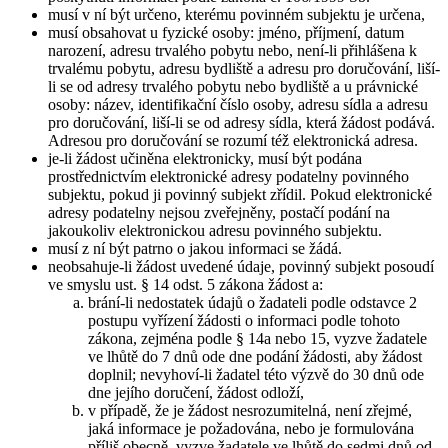
musí v ní být určeno, kterému povinném subjektu je určena,
musí obsahovat u fyzické osoby: jméno, příjmení, datum
narození, adresu trvalého pobytu nebo, není-li přihlášena k
trvalému pobytu, adresu bydliště a adresu pro doručování, liší-
li se od adresy trvalého pobytu nebo bydliště a u právnické
osoby: název, identifikační číslo osoby, adresu sídla a adresu
pro doručování, liší-li se od adresy sídla, která žádost podává.
Adresou pro doručování se rozumí též elektronická adresa.
je-li žádost učiněna elektronicky, musí být podána
prostřednictvím elektronické adresy podatelny povinného
subjektu, pokud ji povinný subjekt zřídil. Pokud elektronické
adresy podatelny nejsou zveřejněny, postačí podání na
jakoukoliv elektronickou adresu povinného subjektu.
musí z ní být patrno o jakou informaci se žádá.
neobsahuje-li žádost uvedené údaje, povinný subjekt posoudí
ve smyslu ust. § 14 odst. 5 zákona žádost a:
brání-li nedostatek údajů o žadateli podle odstavce 2
postupu vyřízení žádosti o informaci podle tohoto
zákona, zejména podle § 14a nebo 15, vyzve žadatele
ve lhůtě do 7 dnů ode dne podání žádosti, aby žádost
doplnil; nevyhoví-li žadatel této výzvě do 30 dnů ode
dne jejího doručení, žádost odloží,
v případě, že je žádost nesrozumitelná, není zřejmé,
jaká informace je požadována, nebo je formulována
příliš obecně, vyzve žadatele ve lhůtě do sedmi dnů od