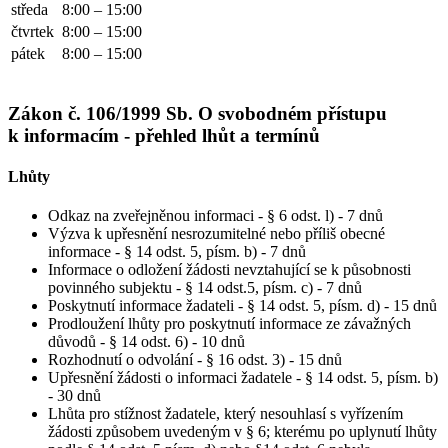
středa
8:00 – 15:00
čtvrtek
8:00 – 15:00
pátek
8:00 – 15:00
Zákon č. 106/1999 Sb. O svobodném přístupu
k informacím - přehled lhůt a termínů
Lhůty
Odkaz na zveřejněnou informaci - § 6 odst. l) - 7 dnů
Výzva k upřesnění nesrozumitelné nebo příliš obecné
informace - § 14 odst. 5, písm. b) - 7 dnů
Informace o odložení žádosti nevztahující se k působnosti
povinného subjektu - § 14 odst.5, písm. c) - 7 dnů
Poskytnutí informace žadateli - § 14 odst. 5, písm. d) - 15 dnů
Prodloužení lhůty pro poskytnutí informace ze závažných
důvodů - § 14 odst. 6) - 10 dnů
Rozhodnutí o odvolání - § 16 odst. 3) - 15 dnů
Upřesnění žádosti o informaci žadatele - § 14 odst. 5, písm. b)
- 30 dnů
Lhůta pro stížnost žadatele, který nesouhlasí s vyřízením
žádosti způsobem uvedeným v § 6; kterému po uplynutí lhůty