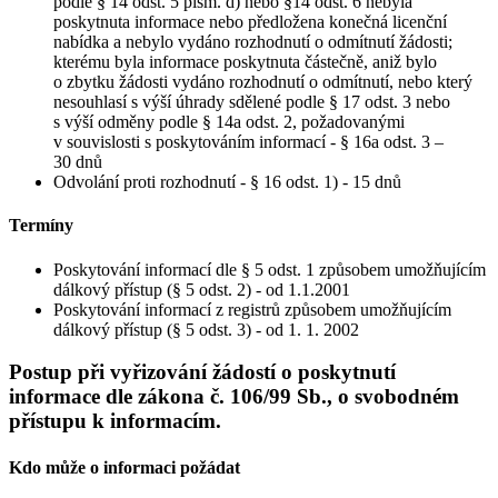
podle § 14 odst. 5 písm. d) nebo §14 odst. 6 nebyla
poskytnuta informace nebo předložena konečná licenční
nabídka a nebylo vydáno rozhodnutí o odmítnutí žádosti;
kterému byla informace poskytnuta částečně, aniž bylo
o zbytku žádosti vydáno rozhodnutí o odmítnutí, nebo který
nesouhlasí s výší úhrady sdělené podle § 17 odst. 3 nebo
s výší odměny podle § 14a odst. 2, požadovanými
v souvislosti s poskytováním informací - § 16a odst. 3 –
30 dnů
Odvolání proti rozhodnutí - § 16 odst. 1) - 15 dnů
Termíny
Poskytování informací dle § 5 odst. 1 způsobem umožňujícím
dálkový přístup (§ 5 odst. 2) - od 1.1.2001
Poskytování informací z registrů způsobem umožňujícím
dálkový přístup (§ 5 odst. 3) - od 1. 1. 2002
Postup při vyřizování žádostí o poskytnutí
informace dle zákona č. 106/99 Sb., o svobodném
přístupu k informacím.
Kdo může o informaci požádat