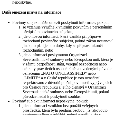
neposkytne.
Další omezení práva na informace
Povinný subjekt může omezit poskytnutí informace, pokud:
se vztahuje výlučně k vnitřním pokynům a personálním
předpisům povinného subjektu,
jde o novou informaci, která vznikla při přípravě
rozhodnutí povinného subjektu, pokud zákon nestanoví
jinak; to platí jen do doby, kdy se příprava ukončí
rozhodnutím, nebo
jde o informaci poskytnutou Organizací
Severoatlantické smlouvy nebo Evropskou unií, která je
v zájmu bezpečnosti státu, veřejné bezpečnosti nebo
ochrany práv třetích osob chráněna uvedenými původci
označením „NATO UNCLASSIFIED“ nebo
„LIMITE“ a v České republice je toto označení
respektováno z důvodů plnění povinností vyplývajících
pro Českou republiku z jejího členství v Organizaci
Severoatlantické smlouvy nebo Evropské unii, pokud
původce nedal k poskytnutí souhlas.
Povinný subjekt informaci neposkytne, pokud:
jde o informaci vzniklou bez použití veřejných
prostředků, která byla předána osobou, jíž takovouto
povinnost zákon neukládá, pokud nesdělila, že s