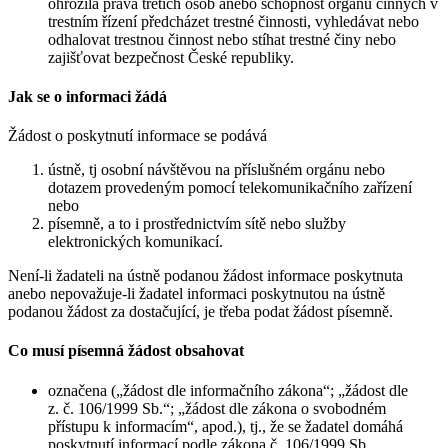
ohrozila práva třetích osob anebo schopnost orgánů činných v
trestním řízení předcházet trestné činnosti, vyhledávat nebo
odhalovat trestnou činnost nebo stíhat trestné činy nebo
zajišťovat bezpečnost České republiky.
Jak se o informaci žádá
Žádost o poskytnutí informace se podává
ústně, tj osobní návštěvou na příslušném orgánu nebo
dotazem provedeným pomocí telekomunikačního zařízení
nebo
písemně, a to i prostřednictvím sítě nebo služby
elektronických komunikací.
Není-li žadateli na ústně podanou žádost informace poskytnuta
anebo nepovažuje-li žadatel informaci poskytnutou na ústně
podanou žádost za dostačující, je třeba podat žádost písemně.
Co musí písemná žádost obsahovat
označena („žádost dle informačního zákona“; „žádost dle
z. č. 106/1999 Sb.“; „žádost dle zákona o svobodném
přístupu k informacím“, apod.), tj., že se žadatel domáhá
poskytnutí informací podle zákona č. 106/1999 Sb.