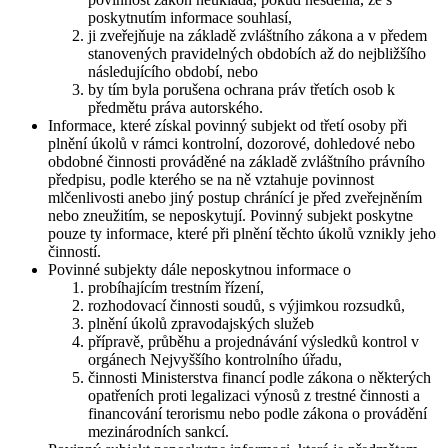
poskytnutím informace souhlasí,
ji zveřejňuje na základě zvláštního zákona a v předem
stanovených pravidelných obdobích až do nejbližšího
následujícího období, nebo
by tím byla porušena ochrana práv třetích osob k
předmětu práva autorského.
Informace, které získal povinný subjekt od třetí osoby při
plnění úkolů v rámci kontrolní, dozorové, dohledové nebo
obdobné činnosti prováděné na základě zvláštního právního
předpisu, podle kterého se na ně vztahuje povinnost
mlčenlivosti anebo jiný postup chránící je před zveřejněním
nebo zneužitím, se neposkytují. Povinný subjekt poskytne
pouze ty informace, které při plnění těchto úkolů vznikly jeho
činností.
Povinné subjekty dále neposkytnou informace o
probíhajícím trestním řízení,
rozhodovací činnosti soudů, s výjimkou rozsudků,
plnění úkolů zpravodajských služeb
přípravě, průběhu a projednávání výsledků kontrol v
orgánech Nejvyššího kontrolního úřadu,
činnosti Ministerstva financí podle zákona o některých
opatřeních proti legalizaci výnosů z trestné činnosti a
financování terorismu nebo podle zákona o provádění
mezinárodních sankcí.