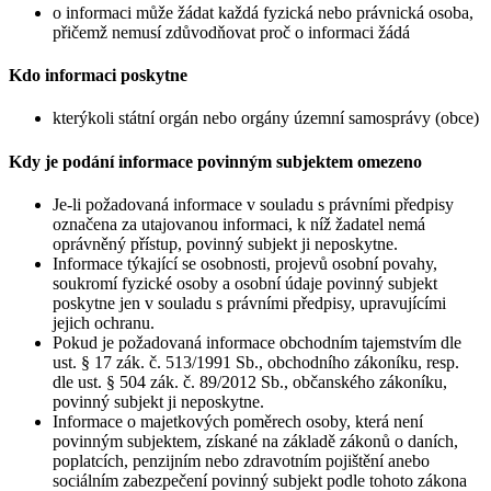
o informaci může žádat každá fyzická nebo právnická osoba,
přičemž nemusí zdůvodňovat proč o informaci žádá
Kdo informaci poskytne
kterýkoli státní orgán nebo orgány územní samosprávy (obce)
Kdy je podání informace povinným subjektem omezeno
Je-li požadovaná informace v souladu s právními předpisy
označena za utajovanou informaci, k níž žadatel nemá
oprávněný přístup, povinný subjekt ji neposkytne.
Informace týkající se osobnosti, projevů osobní povahy,
soukromí fyzické osoby a osobní údaje povinný subjekt
poskytne jen v souladu s právními předpisy, upravujícími
jejich ochranu.
Pokud je požadovaná informace obchodním tajemstvím dle
ust. § 17 zák. č. 513/1991 Sb., obchodního zákoníku, resp.
dle ust. § 504 zák. č. 89/2012 Sb., občanského zákoníku,
povinný subjekt ji neposkytne.
Informace o majetkových poměrech osoby, která není
povinným subjektem, získané na základě zákonů o daních,
poplatcích, penzijním nebo zdravotním pojištění anebo
sociálním zabezpečení povinný subjekt podle tohoto zákona