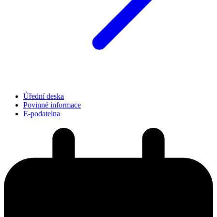
Úřední deska
Povinné informace
E-podatelna