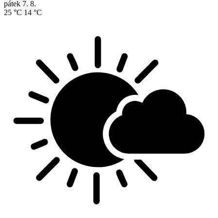
pátek
7. 8.
25 °C
14 °C