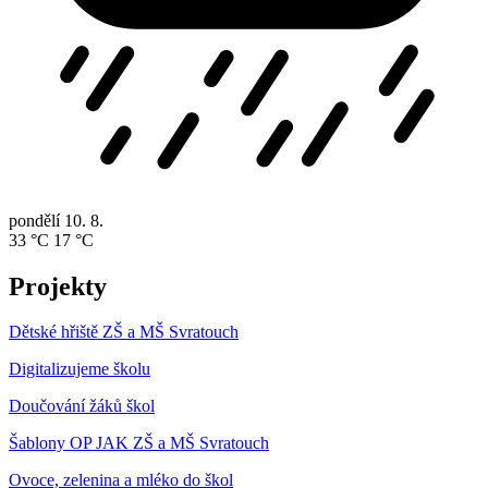
pondělí
10. 8.
33 °C
17 °C
Projekty
Dětské hřiště ZŠ a MŠ Svratouch
Digitalizujeme školu
Doučování žáků škol
Šablony OP JAK ZŠ a MŠ Svratouch
Ovoce, zelenina a mléko do škol