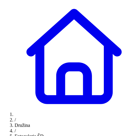
/
Družina
/