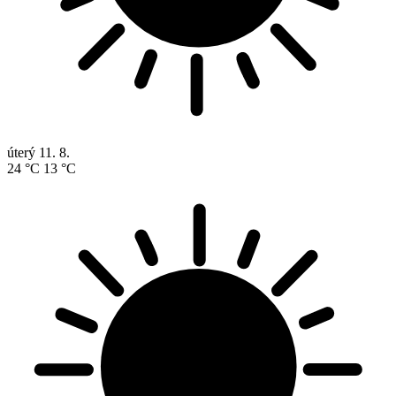
úterý
11. 8.
24 °C
13 °C