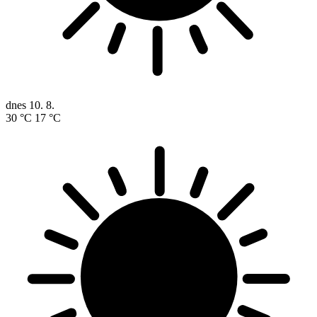
dnes
10. 8.
30 °C
17 °C