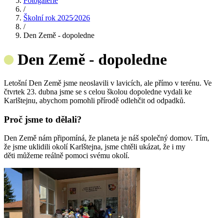
Fotogalerie
/
Školní rok 2025⁄2026
/
Den Země - dopoledne
Den Země - dopoledne
Letošní Den Země jsme neoslavili v lavicích, ale přímo v terénu. Ve
čtvrtek 23. dubna jsme se s celou školou dopoledne vydali ke
Karlštejnu, abychom pomohli přírodě odlehčit od odpadků.
Proč jsme to dělali?
Den Země nám připomíná, že planeta je náš společný domov. Tím,
že jsme uklidili okolí Karlštejna, jsme chtěli ukázat, že i my
děti můžeme reálně pomoci svému okolí.