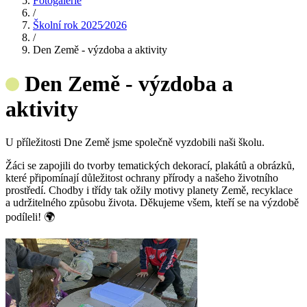
Fotogalerie
/
Školní rok 2025⁄2026
/
Den Země - výzdoba a aktivity
Den Země - výzdoba a
aktivity
U příležitosti Dne Země jsme společně vyzdobili naši školu.
Žáci se zapojili do tvorby tematických dekorací, plakátů a obrázků,
které připomínají důležitost ochrany přírody a našeho životního
prostředí. Chodby i třídy tak ožily motivy planety Země, recyklace
a udržitelného způsobu života. Děkujeme všem, kteří se na výzdobě
podíleli! 🌍