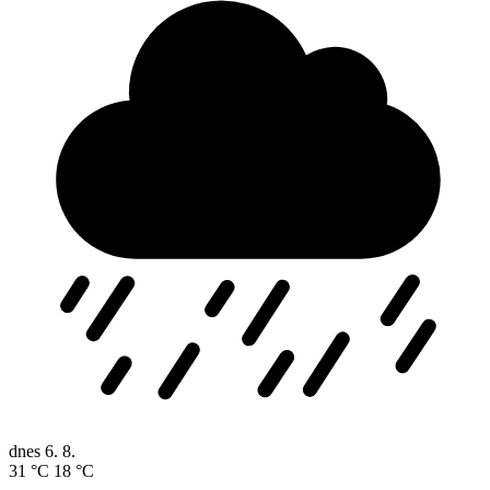
dnes
6. 8.
31 °C
18 °C