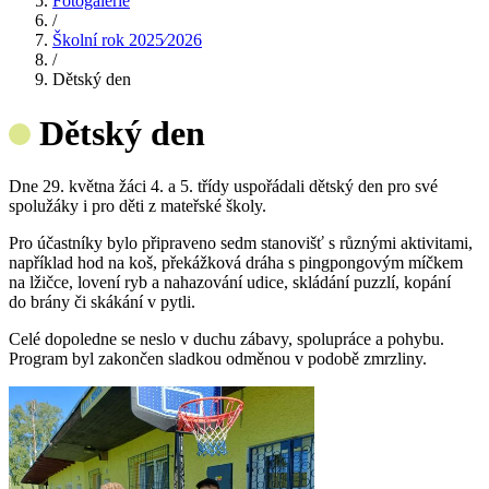
Fotogalerie
/
Školní rok 2025⁄2026
/
Dětský den
Dětský den
Dne 29. května žáci 4. a 5. třídy uspořádali dětský den pro své
spolužáky i pro děti z mateřské školy.
Pro účastníky bylo připraveno sedm stanovišť s různými aktivitami,
například hod na koš, překážková dráha s pingpongovým míčkem
na lžičce, lovení ryb a nahazování udice, skládání puzzlí, kopání
do brány či skákání v pytli.
Celé dopoledne se neslo v duchu zábavy, spolupráce a pohybu.
Program byl zakončen sladkou odměnou v podobě zmrzliny.