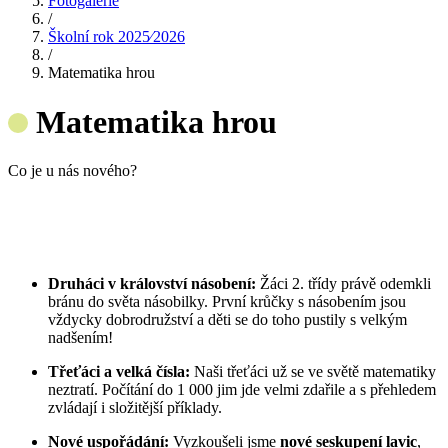
Fotogalerie
/
Školní rok 2025⁄2026
/
Matematika hrou
Matematika hrou
Co je u nás nového?
Druháci v království násobení:
Žáci 2. třídy právě odemkli
bránu do světa násobilky. První krůčky s násobením jsou
vždycky dobrodružství a děti se do toho pustily s velkým
nadšením!
Třeťáci a velká čísla:
Naši třeťáci už se ve světě matematiky
neztratí. Počítání do 1 000 jim jde velmi zdařile a s přehledem
zvládají i složitější příklady.
Nové uspořádání:
Vyzkoušeli jsme
nové seskupení lavic
,