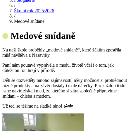
Fotogalerie
/
Školní rok 2025⁄2026
/
Medové snídaně
Medové snídaně
Na naší škole proběhly „medové snídaně“, které žákům zpestřila
milá návštěva z Nasavrky.
Paní nám poutavě vyprávěla o medu, životě včel i o tom, jak
důležitou roli hrají v přírodě.
Děti se dozvěděly mnoho zajímavostí, měly možnost si prohlédnout
různé produkty a na závěr dostaly i malé dárečky. Pro každou třídu
jsme navíc získali med, ze kterého si zítra společně připravíme
snídani – chleba s medem.
Už teď se těšíme na sladké ráno! 🍯🐝