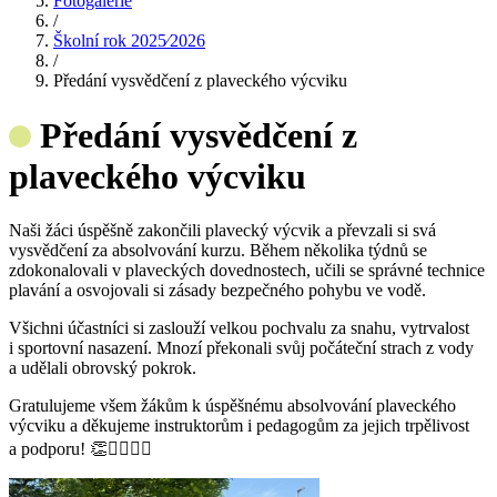
Fotogalerie
/
Školní rok 2025⁄2026
/
Předání vysvědčení z plaveckého výcviku
Předání vysvědčení z
plaveckého výcviku
Naši žáci úspěšně zakončili plavecký výcvik a převzali si svá
vysvědčení za absolvování kurzu. Během několika týdnů se
zdokonalovali v plaveckých dovednostech, učili se správné technice
plavání a osvojovali si zásady bezpečného pohybu ve vodě.
Všichni účastníci si zaslouží velkou pochvalu za snahu, vytrvalost
i sportovní nasazení. Mnozí překonali svůj počáteční strach z vody
a udělali obrovský pokrok.
Gratulujeme všem žákům k úspěšnému absolvování plaveckého
výcviku a děkujeme instruktorům i pedagogům za jejich trpělivost
a podporu! 👏🏊‍♀️🏊‍♂️