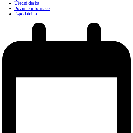
Úřední deska
Povinné informace
E-podatelna