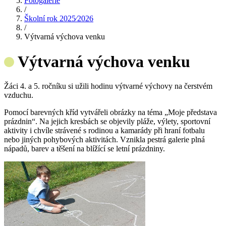
Fotogalerie
/
Školní rok 2025⁄2026
/
Výtvarná výchova venku
Výtvarná výchova venku
Žáci 4. a 5. ročníku si užili hodinu výtvarné výchovy na čerstvém
vzduchu.
Pomocí barevných kříd vytvářeli obrázky na téma „Moje představa
prázdnin“. Na jejich kresbách se objevily pláže, výlety, sportovní
aktivity i chvíle strávené s rodinou a kamarády při hraní fotbalu
nebo jiných pohybových aktivitách. Vznikla pestrá galerie plná
nápadů, barev a těšení na blížící se letní prázdniny.