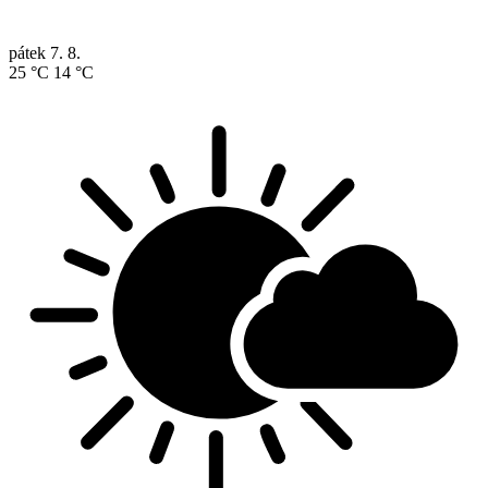
pátek
7. 8.
25 °C
14 °C