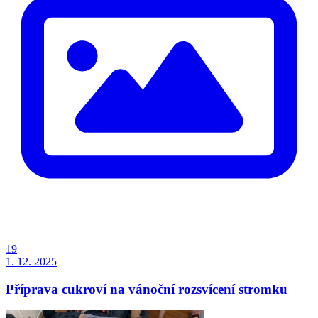
19
1. 12. 2025
Příprava cukroví na vánoční rozsvícení stromku